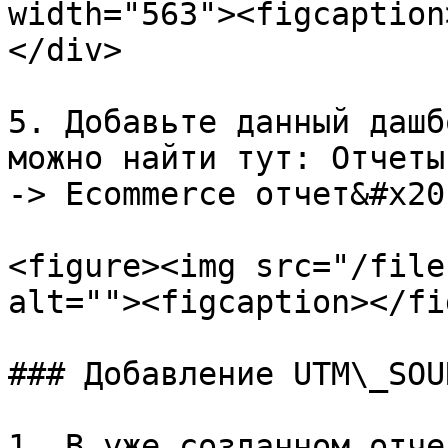
width="563"><figcaption
</div>

5. Добавьте данный дашб
можно найти тут: Отчеты
-> Ecommerce отчет&#x20;
<figure><img src="/file
alt=""><figcaption></fi
### Добавление UTM\_SOU
1. В уже созданном отче