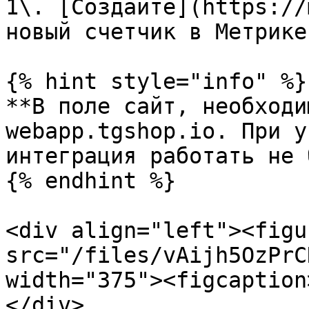
1\. [Создайте](https://
новый счетчик в Метрике
{% hint style="info" %}

**В поле сайт, необходи
webapp.tgshop.io. При у
интеграция работать не 
{% endhint %}

<div align="left"><figu
src="/files/vAijh5OzPrC
width="375"><figcaption
</div>
