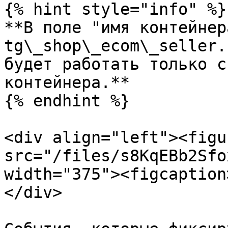
{% hint style="info" %}

**В поле "имя контейнер
tg\_shop\_ecom\_seller.
будет работать только с
контейнера.**

{% endhint %}

<div align="left"><figu
src="/files/s8KqEBb2Sfo
width="375"><figcaption
</div>
