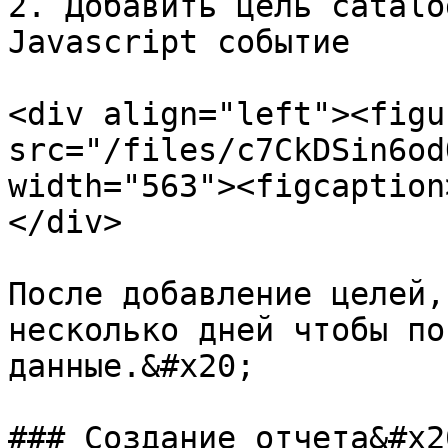
2. Добавить цель catalo
Javascript событие

<div align="left"><figu
src="/files/c7CkDSin6od
width="563"><figcaption
</div>

После добавление целей,
несколько дней чтобы по
данные.&#x20;

### Создание отчета&#x20