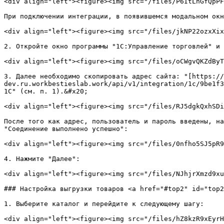
<div align="left"><figure><img src="/files/P6ItLhGfQpPF
При подключении интеграции, в появившемся модальном окн
<div align="left"><figure><img src="/files/jkNP22ozxXix
2. Откройте окно программы "1С:Управление торговлей" и 
<div align="left"><figure><img src="/files/oCWgvQKZdByT
3. Далее необходимо скопировать адрес сайта: "[https://
dev.ru.workbestieslab.work/api/v1/integration/1c/9be1f3
1С" (см. п. 1).&#x20;

<div align="left"><figure><img src="/files/RJ5dgkQxhSDi
После того как адрес, пользователь и пароль введены, на
"Соединение выполнено успешно":

<div align="left"><figure><img src="/files/0nfho5SJ5pR9
4. Нажмите "Далее":

<div align="left"><figure><img src="/files/NJhjrXmzd9xu
### Настройка выгрузки товаров <a href="#top2" id="top2
1. Выберите каталог и перейдите к следующему шагу:

<div align="left"><figure><img src="/files/hZ8kzR9xEyrH