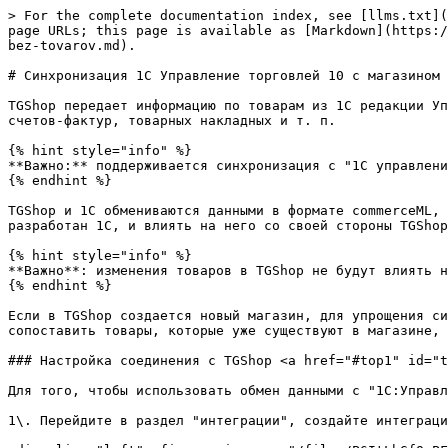
> For the complete documentation index, see [llms.txt](
page URLs; this page is available as [Markdown](https:/
bez-tovarov.md).

# Синхронизация 1С Управление торговлей 10 с магазином 
TGShop передает информацию по товарам из 1С редакции Уп
счетов-фактур, товарных накладных и т. п.

{% hint style="info" %}

**Важно:** поддерживается синхронизация с "1С управлени
{% endhint %}

TGShop и 1С обмениваются данными в формате commerceML, 
разработан 1С, и влиять на него со своей стороны TGShop
{% hint style="info" %}

**Важно**: изменения товаров в TGShop не будут влиять н
{% endhint %}

Если в TGShop создается новый магазин, для упрощения си
сопоставить товары, которые уже существуют в магазине, 
### Настройка соединения с TGShop <a href="#top1" id="t
Для того, чтобы использовать обмен данными с "1С:Управл
1\. Перейдите в раздел "интеграции", создайте интеграци