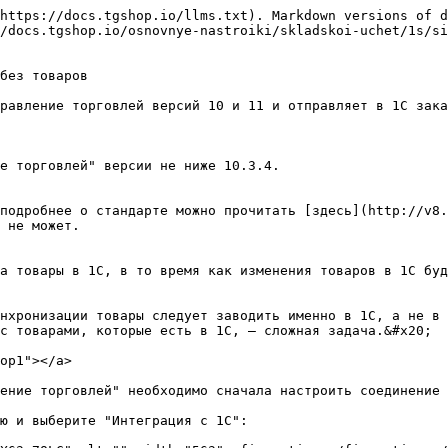
https://docs.tgshop.io/llms.txt). Markdown versions of d
/docs.tgshop.io/osnovnye-nastroiki/skladskoi-uchet/1s/si
без товаров

равление торговлей версий 10 и 11 и отправляет в 1С зака
е торговлей" версии не ниже 10.3.4.

подробнее о стандарте можно прочитать [здесь](http://v8.
 не может.

а товары в 1С, в то время как изменения товаров в 1С буд
нхронизации товары следует заводить именно в 1С, а не в 
с товарами, которые есть в 1С, — сложная задача.&#x20;

op1"></a>

ение торговлей" необходимо сначала настроить соединение 
ю и выберите "Интеграция с 1С":
