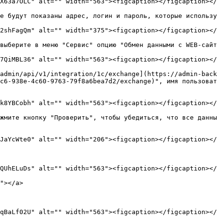
X63a7OLC" alt="" width="563"><figcaption></figcaption></
е будут показаны адрес, логин и пароль, которые использу
2shFagQm" alt="" width="375"><figcaption></figcaption></
выберите в меню "Сервис" опцию "Обмен данными с WEB-сайт
7QiMBL36" alt="" width="563"><figcaption></figcaption></
admin/api/v1/integration/1c/exchange](https://admin-back
c6-938e-4c60-9763-79f8a6bea7d2/exchange)", имя пользоват
k8YBCobh" alt="" width="563"><figcaption></figcaption></
жмите кнопку "Проверить", чтобы убедиться, что все данны
JaYcWte0" alt="" width="206"><figcaption></figcaption></
QUhELuDs" alt="" width="563"><figcaption></figcaption></
"></a>

qBaLf02U" alt="" width="563"><figcaption></figcaption></