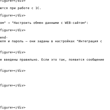
figure></div>

ются при работе с 1С.

figure></div>

ом" → "Настроить обмен данными с WEB-сайтом":

figure></div>

end-
еля и пароль — они заданы в настройках "Интеграция с 
figure></div>

е введены правильно. Если это так, появится сообщение 
figure></div>

figure></div>

figure></div>
