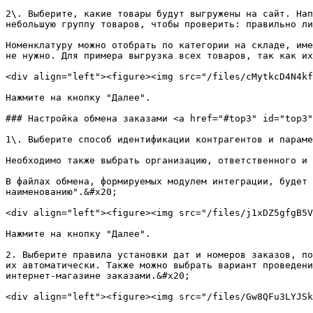
2\. Выберите, какие товары будут выгружены на сайт. Нап
небольшую группу товаров, чтобы проверить: правильно ли
Номенклатуру можно отобрать по категории на складе, име
не нужно. Для примера выгрузка всех товаров, так как их
<div align="left"><figure><img src="/files/cMytkcD4N4kf
Нажмите на кнопку "Далее".

### Настройка обмена заказами <a href="#top3" id="top3"
1\. Выберите способ идентификации контрагентов и параме
Необходимо также выбрать организацию, ответственного и 
В файлах обмена, формируемых модулем интеграции, будет 
наименованию".&#x20;

<div align="left"><figure><img src="/files/j1xDZ5gfgB5V
Нажмите на кнопку "Далее".

2. Выберите правила установки дат и номеров заказов, по
их автоматически. Также можно выбрать вариант проведени
интернет-магазине заказами.&#x20;

<div align="left"><figure><img src="/files/Gw8QFu3LYJSk