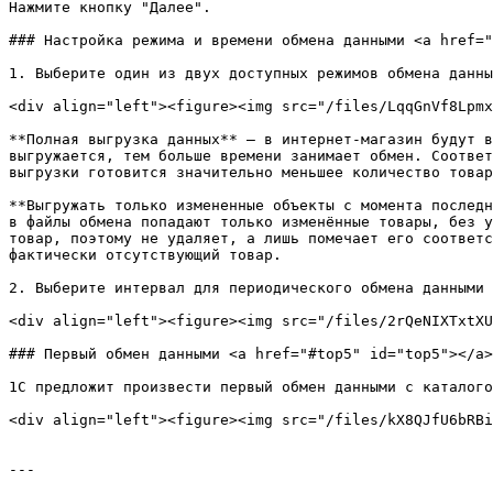
Нажмите кнопку "Далее".

### Настройка режима и времени обмена данными <a href="
1. Выберите один из двух доступных режимов обмена данны
<div align="left"><figure><img src="/files/LqqGnVf8Lpmx
**Полная выгрузка данных** — в интернет-магазин будут в
выгружается, тем больше времени занимает обмен. Соответ
выгрузки готовится значительно меньшее количество товар
**Выгружать только измененные объекты с момента последн
в файлы обмена попадают только изменённые товары, без у
товар, поэтому не удаляет, а лишь помечает его соответс
фактически отсутствующий товар.

2. Выберите интервал для периодического обмена данными 
<div align="left"><figure><img src="/files/2rQeNIXTxtXU
### Первый обмен данными <a href="#top5" id="top5"></a>

1С предложит произвести первый обмен данными с каталого
<div align="left"><figure><img src="/files/kX8QJfU6bRBi
---
