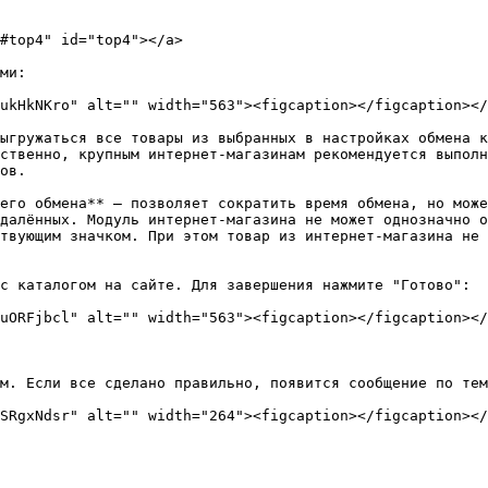
#top4" id="top4"></a>

ми:

ukHkNKro" alt="" width="563"><figcaption></figcaption></
ыгружаться все товары из выбранных в настройках обмена к
ственно, крупным интернет-магазинам рекомендуется выполн
ов.

его обмена** — позволяет сократить время обмена, но може
далённых. Модуль интернет-магазина не может однозначно о
твующим значком. При этом товар из интернет-магазина не 
с каталогом на сайте. Для завершения нажмите "Готово":

uORFjbcl" alt="" width="563"><figcaption></figcaption></
м. Если все сделано правильно, появится сообщение по тем
SRgxNdsr" alt="" width="264"><figcaption></figcaption></