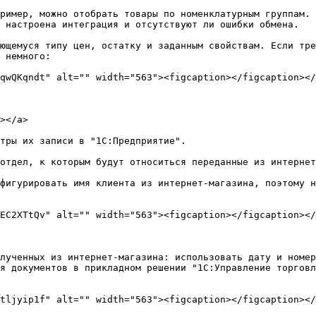
ример, можно отобрать товары по номенклатурным группам. 
 настроена интеграция и отсутствуют ли ошибки обмена.

ющемуся типу цен, остатку и заданным свойствам. Если тре
 немного:

qwQKqndt" alt="" width="563"><figcaption></figcaption></
></a>

тры их записи в "1C:Предприятие".

отдел, к которым будут относиться переданные из интернет
фигурировать имя клиента из интернет-магазина, поэтому н
EC2XTtQv" alt="" width="563"><figcaption></figcaption></
лученных из интернет-магазина: использовать дату и номер
я документов в прикладном решении "1C:Управление торговл
tljyip1f" alt="" width="563"><figcaption></figcaption></