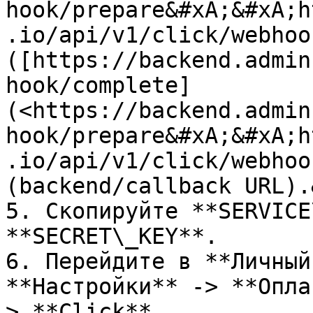
hook/prepare&#xA;&#xA;h
.io/api/v1/click/webhoo
([https://backend.admin
hook/complete]
(<https://backend.admin
hook/prepare&#xA;&#xA;h
.io/api/v1/click/webhoo
(backend/callback URL).
5. Скопируйте **SERVICE
**SECRET\_KEY**.

6. Перейдите в **Личный
**Настройки** -> **Опла
> **Сlick**
