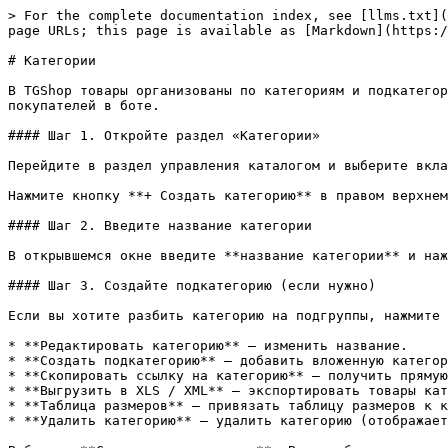
> For the complete documentation index, see [llms.txt](
page URLs; this page is available as [Markdown](https:/
# Категории

В TGShop товары организованы по категориям и подкатегор
покупателей в боте.

#### Шаг 1. Откройте раздел «Категории»

Перейдите в раздел управления каталогом и выберите вкла
Нажмите кнопку **+ Создать категорию** в правом верхнем
#### Шаг 2. Введите название категории

В открывшемся окне введите **название категории** и наж
#### Шаг 3. Создайте подкатегорию (если нужно)

Если вы хотите разбить категорию на подгруппы, нажмите 
* **Редактировать категорию** — изменить название.

* **Создать подкатегорию** — добавить вложенную категор
* **Скопировать ссылку на категорию** — получить прямую
* **Выгрузить в XLS / XML** — экспортировать товары кат
* **Таблица размеров** — привязать таблицу размеров к к
* **Удалить категорию** — удалить категорию (отображает