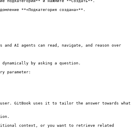
ие подкатегории** и нажмите **Создать**.

домление **«Подкатегория создана»**.

s and AI agents can read, navigate, and reason over 
 dynamically by asking a question.

ry parameter:

user. GitBook uses it to tailor the answer towards what 
ion.

itional context, or you want to retrieve related 