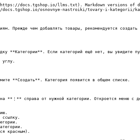
https://docs.tgshop.io/llms.txt). Markdown versions of d
/docs.tgshop.io/osnovnye-nastroiki/tovary-i-kategorii/ka
иям. Прежде чем добавлять товары, рекомендуется создать 
дку **Категории**. Если категорий ещё нет, вы увидите пу
 углу.

мите **Создать**. Категория появится в общем списке.

на **⋮** справа от нужной категории. Откроется меню с де
ию.

 ссылку.

егории.

атегории.

ся красным).
