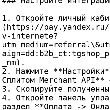
### Настройте интеграци
1. Откройте личный каби
(https://pay.yandex.ru/
v-internete?
utm_medium=referral\&ut
aign=dd:b2b_ct:tgshop_p
_nm).

2. Нажмите **Настройки*
Сплитом Merchant API** 
3. Скопируйте полученны
4. Откройте панель упра
раздел **Оплата -> Онла